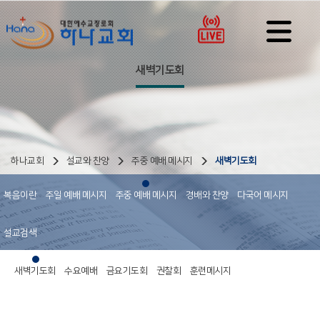
새벽기도회
하나교회
설교와 찬양
주중 예배 메시지
새벽기도회
복음이란
주일 예배 메시지
주중 예배 메시지
경배와 찬양
다국어 메시지
설교검색
새벽기도회
수요예배
금요기도회
권찰회
훈련메시지