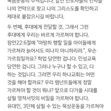
복음운동의 주역입니다
.
앞선 전도자들의 언약을
나의 언약으로 찾고 나의 그리스도를 확인하고
제대로 붙잡으시길 바랍니다
.
두 번째
,
후대에게 전달할 것
,
그래서 그런
후대에게 우리는 바르게 가르쳐야 합니다
.
잠언
22:6
절에
“
마땅히 행할 일을 아이들에게
가르쳐라 늙어서도 떠나지 아니하리라
.”,
무슨
가르침일까요
?
학업 당연한 겁니다
.
인성교육
당연한 겁니다
.
그러나 누구나 할 수 있고
,
다
하는 것입니다
.
그러면 우리 하나교회는 어떤
것을 해야 할까요
?
우리 렘넌트들에게 정말
가르쳐야 할 것이 뭐냐
?
앞으로 다가올 시대를
살릴 영적서밋의 비밀을 가르쳐야 합니다
.
유대인
, 3
단체 살릴 수 있는 묵상운동을 가르쳐야