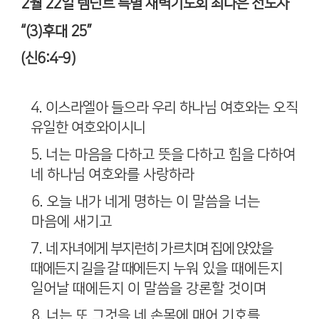
2
월
22
일 렘넌트 특별 새벽기도회 최다은 전도사
“(3)
후대
25”
(
신
6:4-9)
4.
이스라엘아 들으라 우리 하나님 여호와는 오직
유일한 여호와이시니
5.
너는 마음을 다하고 뜻을 다하고 힘을 다하여
네 하나님 여호와를
사랑하라
6.
오늘 내가 네게 명하는 이 말씀을 너는
마음에 새기고
7.
네 자녀에게 부지런히 가르치며 집에 앉았을
때에든지 길을 갈 때에든지
누워 있을 때에든지
일어날 때에든지 이 말씀을 강론할 것이며
8.
너는 또 그것을 네 손목에 매어 기호를