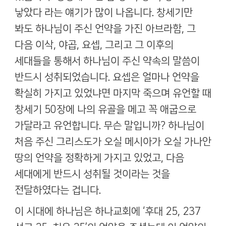
낳았다 라는 얘기가 많이 나옵니다
.
창세기만
봐도 하나님이 주신 언약을 가진 아브라함
,
그
다음 이삭
,
야곱
,
요셉
,
그리고 그 이후의
세대들을 통해서 하나님이 주신 약속의 말씀이
반드시 성취되었습니다
.
요셉은 얼마나 언약을
확실히 가지고 있었냐면 마지막 죽으며 유언할 때
창세기
50
장에 나의 유골을 메고 꼭 애굽으로
가달라고 유언합니다
.
무슨 말입니까
?
하나님이
처음 주신 그리스도가 오실 메시아가 오실 가나안
땅의 언약을 정확하게 가지고 있었고
,
다음
세대에게 반드시 성취될 것이라는 것을
전달하였다는 겁니다
.
이 시대에 하나님은 하나교회에
‘
후대
25, 237