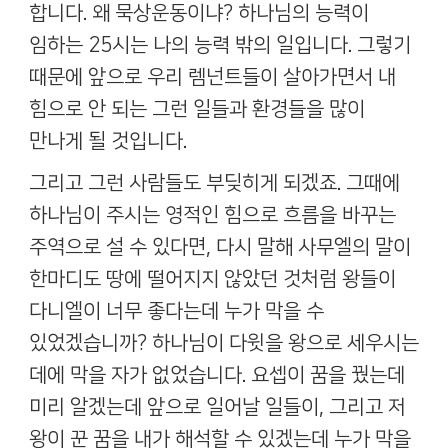
합니다
.
왜 묵상운동이냐
?
하나님의 능력이
임하는
25
시는 나의 능력 밖의 일입니다
.
그렇기
때문에 앞으로 우리 렘넌트들이 살아가면서 내
힘으로 안 되는 그런 일들과 환경들을 많이
만나게 될 것입니다
.
그리고 그런 사람들도 부딪히게 되겠죠
.
그때에
하나님이 주시는 영적인 힘으로 흐름을 바꾸는
주역으로 설 수 있다면
,
다시 말해 사무엘의 말이
한마디도 땅에 떨어지지 않았던 것처럼 왕들이
다니엘이 너무 좋다는데 누가 막을 수
있었겠습니까
?
하나님이 다윗을 왕으로 세우시는
데에 막을 자가 없었습니다
.
요셉이 꿈을 꿨는데
미리 알겠는데 앞으로 일어날 일들이
,
그리고 저
왕이 꾼 꿈을 내가 해석할 수 있겠는데 누가 막을