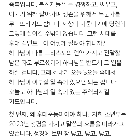
축복입니다
.
불신자들은 늘 경쟁하고
,
싸우고
,
이기기 위해 살아가며 생존을 위해서 누군가를
무너뜨리기도 합니다
.
세상이 기준이기에 당연히
그렇게 살아갈 수밖에 없습니다
.
그런 시대를
후대 렘넌트들이 어떻게 살려야 합니까
?
하나님이 나를 그리스도의 언약 가지고 전달할
남은 자로 부르셨기에 하나님은 반드시 그 일을
하실 겁니다
.
그래서 내가 오늘
3
오늘 속에서
하나님이 이루실 일 속에 있으면 되는 겁니다
.
오늘도 하나님의 일 속에 있는 주역되시길
기도합니다
.
첫 번째
,
왜 후대운동이어야 하나
?
저희 소년부는
2023
년 성경을 가지고 말씀의 흐름을 따라가고
있습니다
.
성경에 보면 참 낳고
,
낳고
,
낳고
,