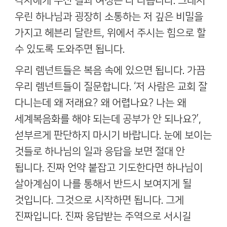
각자에게 주신 길과 여정은 다 다릅니다
.
그래서
우린 하나님과 굉장히 소통하는 저 깊은 비밀을
가지고 헤븐리 달란트
,
위에서 주시는 힘으로 할
수 있도록 도와주면 됩니다
.
우리 렘넌트들은 복음 속에 있으면 됩니다
.
가끔
우리 렘넌트들이 질문합니다
. ‘
저 사람은 교회 잘
다니는데 왜 저래요
?
왜 어렵나요
?
나는 왜
세계복음화를 해야 되는데 공부가 안 되나요
?’,
섣부르게 판단하지 마시기 바랍니다
.
눈에 보이는
것들로 하나님의 일과 응답을 보면 절대 안
됩니다
.
진짜 언약 붙잡고 기도한다면 하나님이
살아계심이 나를 통해서 반드시 보여지게 될
것입니다
.
그것으로 시작하면 됩니다
.
그게
진짜입니다
.
진짜 응답받는 주역으로 서시길