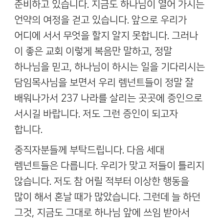
준비하고 있습니다
.
지금도 하나님이 열어 가시는
언약의 여정을 걷고 있습니다
.
앞으로 우리가
어디에 서서 무엇을 할지 알지 못합니다
.
그러나
이 좋은 교회 이렇게 복음만 말하고
,
정말
하나님을 믿고
,
하나님이 하시는 일을 기다리시는
담임목사님을 보면서 우리 렘넌트들이 정말 잘
배워나가서
237
나라를 살리는 곳곳에 증인으로
서시길 바랍니다
.
저도 그런 증인이 되고자
합니다
.
중직자분들께 부탁드립니다
.
다음 세대
렘넌트들은 다릅니다
.
우리가 맞고 저들이 틀리지
않습니다
.
저도 참 어릴 적부터 이상한 행동을
많이 해서 혼날 때가 많았습니다
.
그런데 늘 하던
그것
,
지금도 그대로 하나님 앞에 쓰임 받아서