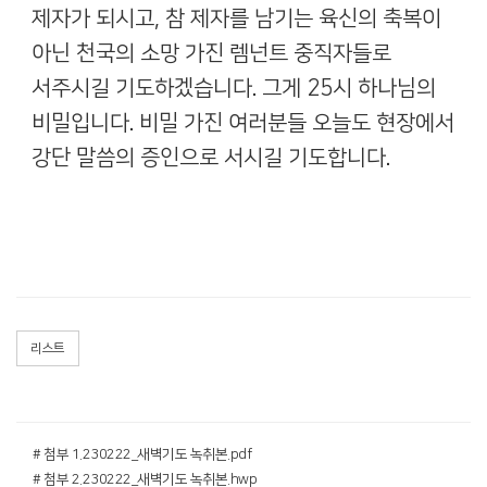
제자가 되시고
,
참 제자를 남기는 육신의 축복이
아닌 천국의 소망 가진 렘넌트 중직자들로
서주시길 기도하겠습니다
.
그게
25
시 하나님의
비밀입니다
.
비밀 가진 여러분들 오늘도 현장에서
강단 말씀의 증인으로 서시길 기도합니다
.
리스트
# 첨부 1.230222_새벽기도 녹취본.pdf
# 첨부 2.230222_새벽기도 녹취본.hwp