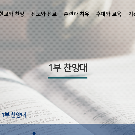
설교와 찬양
전도와 선교
훈련과 치유
후대와 교육
기
1부 찬양대
1부 찬양대