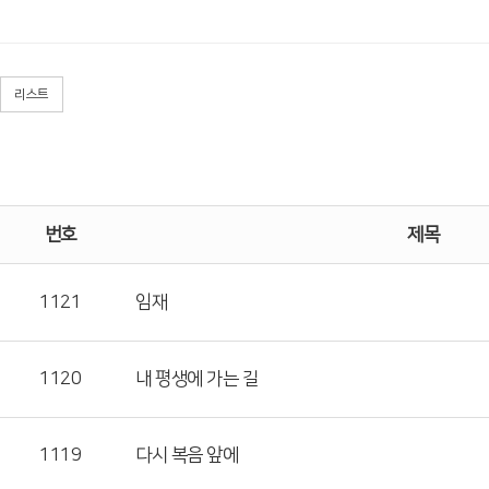
리스트
번호
제목
1121
임재
1120
내 평생에 가는 길
1119
다시 복음 앞에