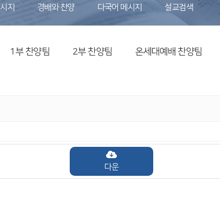
메시지
경배와 찬양
다국어 메시지
설교검색
1부 찬양팀
2부 찬양팀
온세대예배 찬양팀
다운