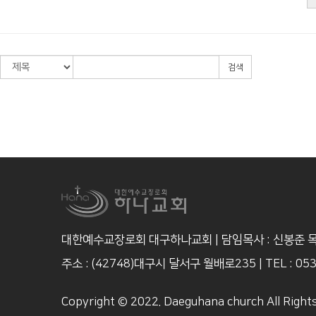
검색
대한예수교장로회 대구하나교회 | 담임목사 : 신봉준 
주소 : (42748)대구시 달서구 월배로235
|
TEL : 05
Copyright © 2022. Daeguhana church All Right