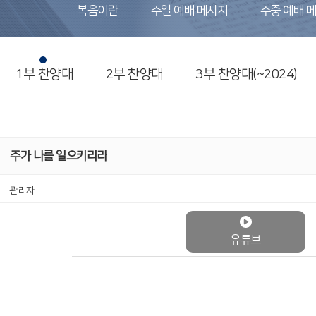
복음이란
주일 예배 메시지
주중 예배 
1부 찬양대
2부 찬양대
3부 찬양대(~2024)
주가 나를 일으키리라
관리자
유튜브