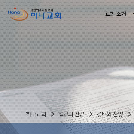
교회 소개
하나교회
설교와 찬양
경배와 찬양