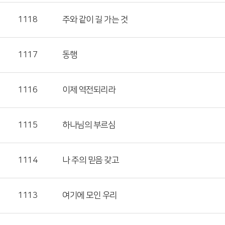
1118
주와 같이 길 가는 것
1117
동행
1116
이제 역전되리라
1115
하나님의 부르심
1114
나 주의 믿음 갖고
1113
여기에 모인 우리