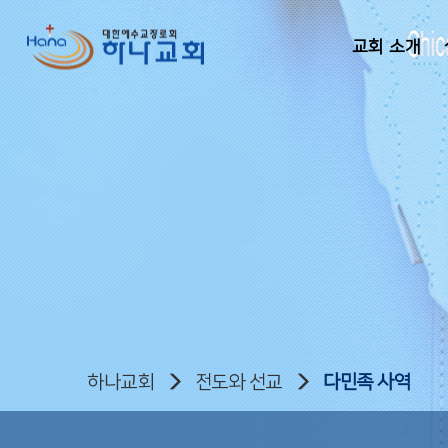
교회 소개
하나교회
전도와 선교
다민족 사역