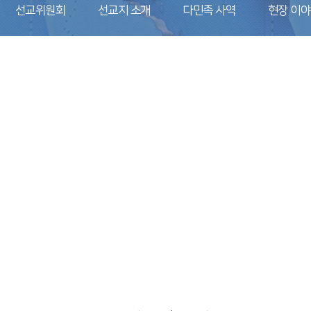
선교위원회
선교지 소개
다민족 사역
현장 이