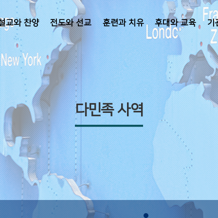
설교와 찬양
전도와 선교
훈련과 치유
후대와 교육
기
다민족 사역