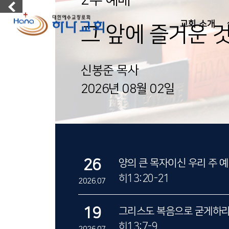
교회 소개
그 앞에 즐거운 
신봉준 목사
2026년 08월 02일
26
양의 큰 목자이신 우리 주 
히13:20-21
2026.07
19
그리스도 복음으로 굳게하
히13:7-9