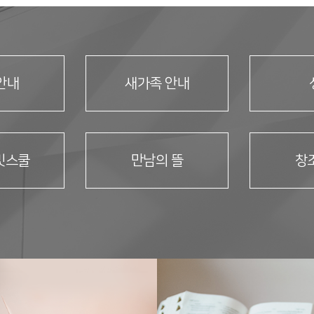
안내
새가족 안내
밋스쿨
만남의 뜰
창