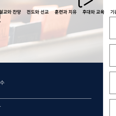
설교와 찬양
전도와 선교
훈련과 치유
후대와 교육
기
것
예수
라