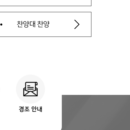
찬양대 찬양
경조 안내