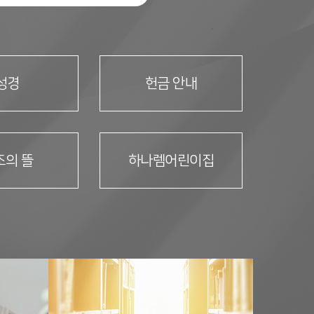
성경
헌금 안내
조의 뜰
하나렘어린이집