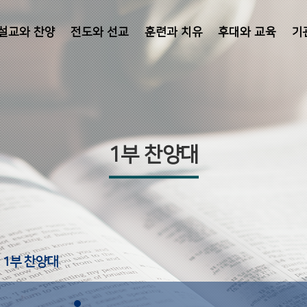
설교와 찬양
전도와 선교
훈련과 치유
후대와 교육
기
1부 찬양대
1부 찬양대