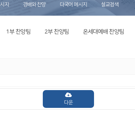
메시지
경배와 찬양
다국어 메시지
설교검색
1부 찬양팀
2부 찬양팀
온세대예배 찬양팀
다운