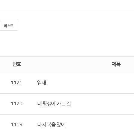
리스트
번호
제목
1121
임재
1120
내 평생에 가는 길
1119
다시 복음 앞에