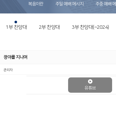
복음이란
주일 예배 메시지
주중 예배 
1부 찬양대
2부 찬양대
3부 찬양대(~2024)
광야를 지나며
관리자
유튜브