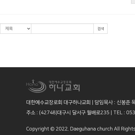
검색
대한예수교장로회 대구하나교회 | 담임목사 : 신봉준 
주소 : (42748)대구시 달서구 월배로235
|
TEL : 05
Copyright © 2022. Daeguhana church All Right