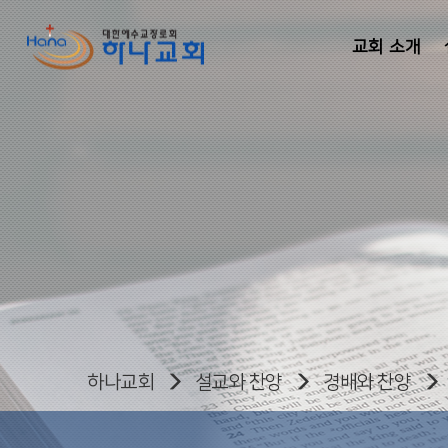
교회 소개
하나교회
설교와 찬양
경배와 찬양