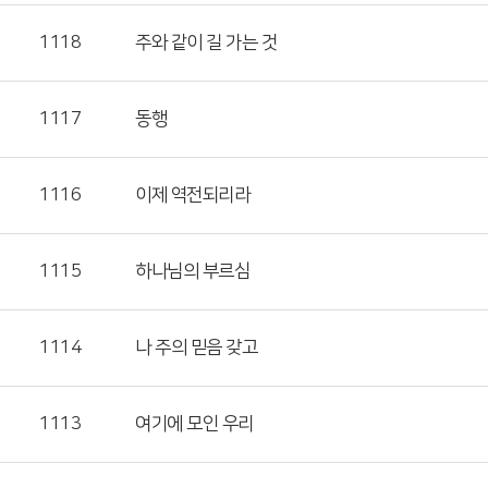
1118
주와 같이 길 가는 것
1117
동행
1116
이제 역전되리라
1115
하나님의 부르심
1114
나 주의 믿음 갖고
1113
여기에 모인 우리