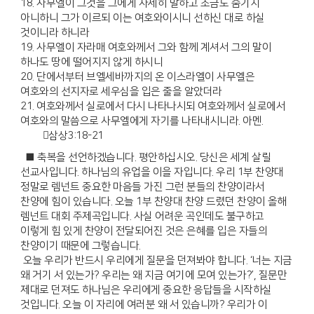
18. 사무엘이 그것을 그에게 자세히 말하고 조금도 숨기지
아니하니 그가 이르되 이는 여호와이시니 선하신 대로 하실
것이니라 하니라
19. 사무엘이 자라매 여호와께서 그와 함께 계셔서 그의 말이
하나도 땅에 떨어지지 않게 하시니
20. 단에서부터 브엘세바까지의 온 이스라엘이 사무엘은
여호와의 선지자로 세우심을 입은 줄을 알았더라
21. 여호와께서 실로에서 다시 나타나시되 여호와께서 실로에서
여호와의 말씀으로 사무엘에게 자기를 나타내시니라. 아멘.
삼상3:18-21
■ 축복을 선언하겠습니다. 평안하십시오. 당신은 세계 살릴
선교사입니다. 하나님의 유업을 이을 자입니다. 우리 1부 찬양대
정말로 렘넌트 중요한 마음들 가진 그런 분들의 찬양이라서
찬양에 힘이 있습니다. 오늘 1부 찬양대 찬양 드렸던 찬양이 올해
렘넌트 대회 주제곡입니다. 사실 어려운 곡인데도 불구하고
이렇게 힘 있게 찬양이 전달되어진 것은 은혜를 입은 자들의
찬양이기 때문에 그렇습니다.
오늘 우리가 반드시 우리에게 질문을 던져봐야 합니다. ‘너는 지금
왜 거기 서 있는가? 우리는 왜 지금 여기에 모여 있는가?’, 질문만
제대로 던져도 하나님은 우리에게 중요한 응답들을 시작하실
것입니다. 오늘 이 자리에 여러분 왜 서 있습니까? 우리가 이