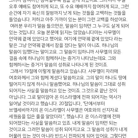
그러나 참여하면 참여할수록 힘을 얻게 되었어요. 그러니까 주일
오후 예배도 참여하게 되고, 또 수요 예배까지 참여하게 되고, 그런
순간에 자기 육신의 질병까지 낫게 되는 것들을 고백하는 것들을
들었습니다. 저하고 아주 가까이 있는 분이 그런 고백을 하셨어요.
여러분 우리가 말씀 들으면은, 말씀이 임하면 그 누구도 살게 되어
있는 것입니다. 오늘 본문에 읽지는 않았습니다마는 사무엘이
언약궤 곁에 있었다고 했어요. 여기에 언약궤 곁에 있었다 라는
말은 그냥 언약궤 곁에서 잠을 잤다는 말이 아니죠. 하나님의
말씀이 임했다는 말이고요. 그 말씀이 임하니까 사무엘의 모든
걸음 속에 하나님이 함께하시는 증거가 나타났는데요. 그와
함께하시는 증거가 말씀의 성취로 나타나게 된 것이죠.
그래서 19절에 이렇게 말씀하고 있습니다. 사무엘이 자라매
여호와께서 그와 함께 계셨다 말씀하고요. 그의 말이 하나도 땅에
떨어지지 않게 하시니 말씀했어요. 하나님의 말씀이 그대로 성취
되어지는 사실을 말씀하고 있는 것이죠. 그것으로 끝난 것이
아닙니다. 그로 말미암아 온 이스라엘에 전파 되어지는 역사가
일어날 것이라고 했습니다. 20절입니다, “단에서부터
브엘세바까지의 온 이스라엘이 사무엘은 여호와의 선지자로
세웠음을 입은 줄을 알았더라.”, 했습니다. 온 이스라엘에 전파
되어졌다는 사실을 말씀하고 있죠. 내게 말씀이 임하면 되는
것이고요. 그러면 말씀이 성취 되어지고요. 그 말씀의 성취가 내게
머물러 있는 것이 아니라 반드시 전파되게 되어 있어요. 그렇다면