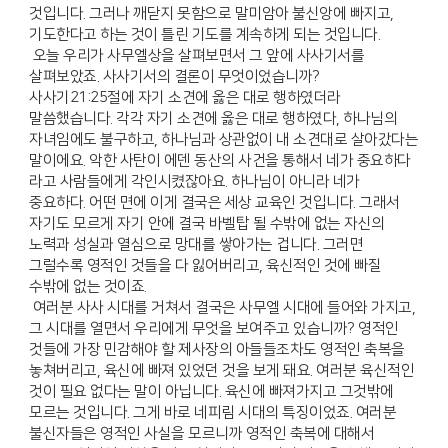
것입니다. 그러나 깨닫지 못함으로 말미암아 불신앙에 빠지고,
기도한다고 하는 것이 틀린 기도를 계속하게 되는 것입니다.
오늘 우리가 사무엘상을 살펴보면서 그 앞에 사사기서를
살펴보았죠. 사사기서의 결론이 무엇이었습니까?
사사기21:25절에 자기 소견에 옳은 대로 행하였더라
말씀했습니다. 각각 자기 소견에 옳은 대로 행하였다, 하나님의
자녀임에도 불구하고, 하나님과 상관없이 내 소견대로 살아갔다는
말이에요. 악한 사탄이 에덴 동산의 사건을 통해서 네가 중요하다
라고 사람들에게 각인시켰잖아요. 하나님이 아니라 네가
중요하다. 어떤 면에 이게 결국은 세상 교육인 것입니다. 그래서
자기도 모르게 자기 안에 결국 바벨탑 될 수밖에 없는 자신의
노력과 성실과 열심으로 망대를 쌓아가는 겁니다. 그러면
그럴수록 영적인 것들을 다 잃어버리고, 육신적인 것에 빠질
수밖에 없는 것이죠.
여러분 사사 시대를 거쳐서 결국은 사무엘 시대에 들어와 가지고,
그 시대를 열면서 우리에게 무엇을 보여주고 있습니까? 영적인
것들에 가장 민감해야 할 제사장의 아들들조차도 영적인 축복을
놓쳐버리고, 육신에 빠져 있었던 것을 보게 돼요. 여러분 육신적인
것이 필요 없다는 말이 아닙니다. 육신에 빠져가지고 그것밖에
모르는 것입니다. 그게 바로 네피림 시대의 특징이었죠. 여러분
불신자들은 영적인 사실을 모르니까 영적인 축복에 대해서