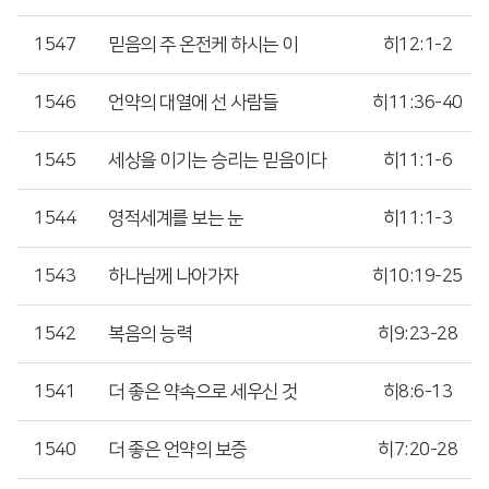
1547
믿음의 주 온전케 하시는 이
히12:1-2
1546
언약의 대열에 선 사람들
히11:36-40
1545
세상을 이기는 승리는 믿음이다
히11:1-6
1544
영적세계를 보는 눈
히11:1-3
1543
하나님께 나아가자
히10:19-25
1542
복음의 능력
히9:23-28
1541
더 좋은 약속으로 세우신 것
히8:6-13
1540
더 좋은 언약의 보증
히7:20-28