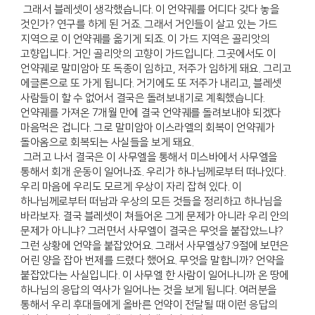
그래서 블레셋이 생각했습니다. 이 언약궤를 어디다 갖다 놓을
것인가? 연구를 하게 된 거죠. 그래서 거인들이 살고 있는 가드
지역으로 이 언약궤를 옮기게 되죠. 이 가드 지역은 골리앗의
고향입니다. 거인 골리앗의 고향이 가드입니다. 그곳에서도 이
언약궤로 말미암아 또 독종이 임하고, 저주가 임하게 돼요. 그리고
에글론으로 또 가게 됩니다. 거기에도 또 저주가 내리고, 블레셋
사람들이 할 수 없어서 결국은 돌려보내기로 계획했습니다.
언약궤를 가져온 7개월 만에 결국 언약궤를 돌려보내야 되겠다
마음먹은 겁니다. 그로 말미암아 이스라엘의 회복이 언약궤가
돌아옴으로 회복되는 사실들을 보게 돼요.
그러고 나서 결국은 이 사무엘을 통해서 미스바에서 사무엘을
통해서 회개 운동이 일어나죠. 우리가 하나님께로부터 떠나있다.
우리 마음에 우리도 모르게 우상이 자리 잡혀 있다. 이
하나님께로부터 떠남과 우상의 모든 것들을 정리하고 하나님을
바라보자. 결국 블레셋이 쳐들어온 그게 문제가 아니라 우리 안의
문제가 아니냐? 그러면서 사무엘이 결국은 무엇을 붙잡았느냐?
그런 상황에 언약을 붙잡았어요. 그래서 사무엘상7:9절에 보면은
어린 양을 잡아 번제를 드렸다 했어요. 무엇을 말합니까? 언약을
붙잡았다는 사실입니다. 이 사무엘 한 사람이 일어나니까 온 땅에
하나님의 응답의 역사가 일어나는 것을 보게 됩니다. 여러분을
통해서 우리 후대들에게 올바른 언약이 전달될 때 이런 응답의