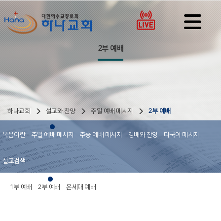
2부 예배
하나교회
설교와 찬양
주일 예배 메시지
2부 예배
복음이란
주일 예배 메시지
주중 예배 메시지
경배와 찬양
다국어 메시지
설교검색
1부 예배
2부 예배
온세대 예배