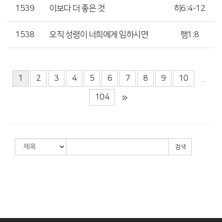
1539
이보다 더 좋은 것
히6:4-12
1538
오직 성령이 너희에게 임하시면
행1:8
1
2
3
4
5
6
7
8
9
10
...
104
검색