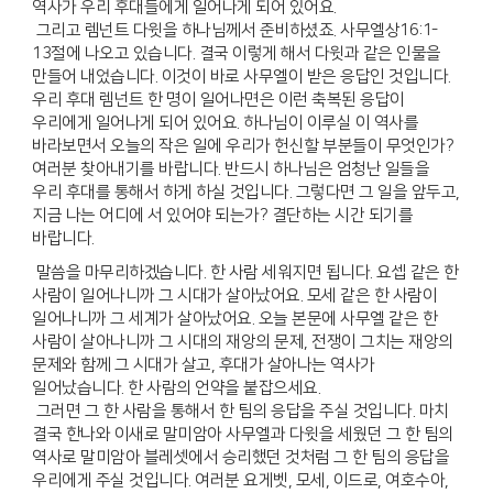
역사가 우리 후대들에게 일어나게 되어 있어요.
그리고 렘넌트 다윗을 하나님께서 준비하셨죠. 사무엘상16:1-
13절에 나오고 있습니다. 결국 이렇게 해서 다윗과 같은 인물을
만들어 내었습니다. 이것이 바로 사무엘이 받은 응답인 것입니다.
우리 후대 렘넌트 한 명이 일어나면은 이런 축복된 응답이
우리에게 일어나게 되어 있어요. 하나님이 이루실 이 역사를
바라보면서 오늘의 작은 일에 우리가 헌신할 부분들이 무엇인가?
여러분 찾아내기를 바랍니다. 반드시 하나님은 엄청난 일들을
우리 후대를 통해서 하게 하실 것입니다. 그렇다면 그 일을 앞두고,
지금 나는 어디에 서 있어야 되는가? 결단하는 시간 되기를
바랍니다.
말씀을 마무리하겠습니다. 한 사람 세워지면 됩니다. 요셉 같은 한
사람이 일어나니까 그 시대가 살아났어요. 모세 같은 한 사람이
일어나니까 그 세계가 살아났어요. 오늘 본문에 사무엘 같은 한
사람이 살아나니까 그 시대의 재앙의 문제, 전쟁이 그치는 재앙의
문제와 함께 그 시대가 살고, 후대가 살아나는 역사가
일어났습니다. 한 사람의 언약을 붙잡으세요.
그러면 그 한 사람을 통해서 한 팀의 응답을 주실 것입니다. 마치
결국 한나와 이새로 말미암아 사무엘과 다윗을 세웠던 그 한 팀의
역사로 말미암아 블레셋에서 승리했던 것처럼 그 한 팀의 응답을
우리에게 주실 것입니다. 여러분 요게벳, 모세, 이드로, 여호수아,