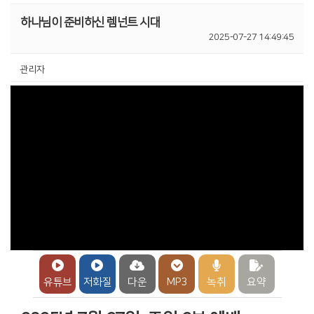
하나님이 준비하신 렘넌트 시대
2025-07-27 14:49:45
관리자
유튜브
저화질
다운
MP3
녹취
요약