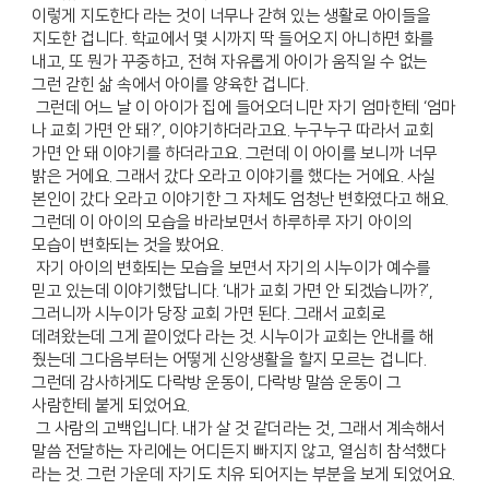
이렇게 지도한다 라는 것이 너무나 갇혀 있는 생활로 아이들을
지도한 겁니다. 학교에서 몇 시까지 딱 들어오지 아니하면 화를
내고, 또 뭔가 꾸중하고, 전혀 자유롭게 아이가 움직일 수 없는
그런 갇힌 삶 속에서 아이를 양육한 겁니다.
그런데 어느 날 이 아이가 집에 들어오더니만 자기 엄마한테 ‘엄마
나 교회 가면 안 돼?’, 이야기하더라고요. 누구누구 따라서 교회
가면 안 돼 이야기를 하더라고요. 그런데 이 아이를 보니까 너무
밝은 거에요. 그래서 갔다 오라고 이야기를 했다는 거에요. 사실
본인이 갔다 오라고 이야기한 그 자체도 엄청난 변화였다고 해요.
그런데 이 아이의 모습을 바라보면서 하루하루 자기 아이의
모습이 변화되는 것을 봤어요.
자기 아이의 변화되는 모습을 보면서 자기의 시누이가 예수를
믿고 있는데 이야기했답니다. ‘내가 교회 가면 안 되겠습니까?’,
그러니까 시누이가 당장 교회 가면 된다. 그래서 교회로
데려왔는데 그게 끝이었다 라는 것. 시누이가 교회는 안내를 해
줬는데 그다음부터는 어떻게 신앙생활을 할지 모르는 겁니다.
그런데 감사하게도 다락방 운동이, 다락방 말씀 운동이 그
사람한테 붙게 되었어요.
그 사람의 고백입니다. 내가 살 것 같더라는 것, 그래서 계속해서
말씀 전달하는 자리에는 어디든지 빠지지 않고, 열심히 참석했다
라는 것. 그런 가운데 자기도 치유 되어지는 부분을 보게 되었어요.