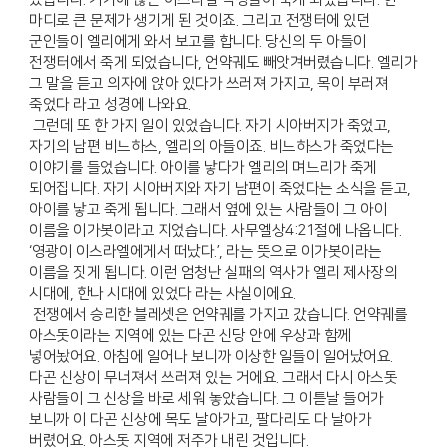
마디로 큰 문제가 생기게 된 것이죠. 그리고 전쟁터에 있던
군인들이 엘리에게 와서 보고를 합니다. 당신의 두 아들이
전쟁터에서 죽게 되었습니다, 언약궤도 빼앗겨버렸습니다. 엘리가
그 말을 듣고 의자에 앉아 있다가 쓰러져 가지고, 목이 부러져
죽었다 라고 성경에 나와요.
그런데 또 한 가지 일이 있었습니다. 자기 시아버지가 죽었고,
자기의 남편 비느하스, 엘리의 아들이죠. 비느하스가 죽었다는
이야기를 들었습니다. 아이를 낳다가 엘리의 며느리가 죽게
되어집니다. 자기 시아버지와 자기 남편이 죽었다는 소식을 듣고,
아이를 낳고 죽게 됩니다. 그래서 옆에 있는 사람들이 그 아이
이름을 이가봇이라고 지었습니다. 사무엘상4:21절에 나옵니다.
‘영광이 이스라엘에게서 떠났다.’, 라는 뜻으로 이가봇이라는
이름을 짓게 됩니다. 이런 엄청난 실패의 역사가 엘리 제사장의
시대에, 한나 시대에 있었다 라는 사실이에요.
전쟁에서 승리한 블레셋은 언약궤를 가지고 갔습니다. 언약궤를
아스돗이라는 지역에 있는 다곤 신당 안에 우상과 함께
넣어놨어요. 아침에 일어나 보니까 이상한 일들이 일어났어요.
다곤 신상이 무너져서 쓰러져 있는 거에요. 그래서 다시 아스돗
사람들이 그 신상을 바로 세워 놓았습니다. 그 이튿날 들어가
보니까 이 다곤 신상에 목도 날아가고, 팔다리도 다 날아가
버렸어요. 아스돗 지역에 저주가 내린 것입니다.