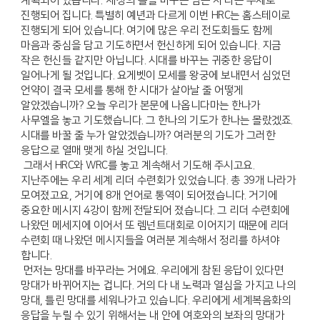
계획되어 있습니다. ‘세상의 틀을 바꾸는 남은 자’라는 주제로
진행되어 집니다. 특별히 예년과 다르게 이번 HRC는 홈스테이로
진행되게 되어 있습니다. 여기에 많은 우리 전도회들도 함께
마음과 중심을 담고 기도하면서 헌신하게 되어 있습니다. 지금
작은 헌신들 같지만 아닙니다. 시대를 바꾸는 귀중한 응답이
일어나게 될 것입니다. 요게벳이 모세를 왕궁에 보내면서 심었던
언약이 결국 모세를 통해 한 시대가 살아날 줄 어떻게
알았겠습니까? 오늘 우리가 본문에 나옵니다마는 한나가
사무엘을 놓고 기도했습니다. 그 한나의 기도가 한나는 몰랐겠죠.
시대를 바꿀 줄 누가 알았겠습니까? 여러분의 기도가 그러한
응답으로 열매 맺게 하실 것입니다.
그래서 HRC와 WRC를 놓고 계속해서 기도해 주시고요.
지난주에는 우리 세계 리더 수련회가 있었습니다. 총 39개 나라가
모여졌고요, 거기에 8개 언어로 통역이 되어졌습니다. 거기에
중요한 메시지 4강이 함께 전달되어 졌습니다. 그 리더 수련회에
나왔던 메세지에 이어서 또 렘넌트대회로 이어지기 때문에 리더
수련회 때 나왔던 메시지들을 여러분 계속해서 정리를 하셔야
합니다.
먼저는 망대를 바꾸라는 거에요. 우리에게 참된 응답이 있다면
망대가 바뀌어지는 겁니다. 거의 다 내 노력과 열심을 가지고 나의
망대, 틀린 망대를 세워나가고 있습니다. 우리에게 세계복음화의
응답을 누릴 수 있기 위해서는 내 안에 여호와의 보좌의 망대가