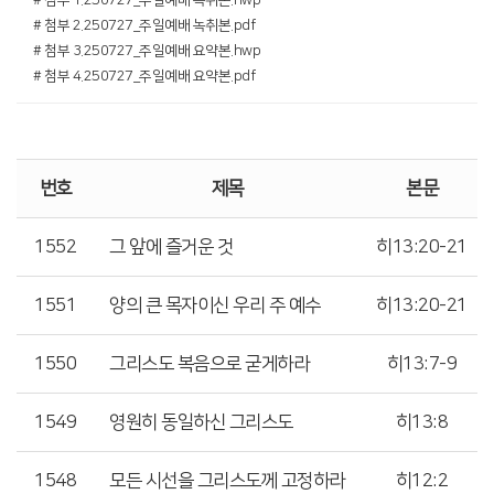
# 첨부 1.250727_주일예배 녹취본.hwp
# 첨부 2.250727_주일예배 녹취본.pdf
# 첨부 3.250727_주일예배 요약본.hwp
# 첨부 4.250727_주일예배 요약본.pdf
번호
제목
본문
1552
그 앞에 즐거운 것
히13:20-21
1551
양의 큰 목자이신 우리 주 예수
히13:20-21
1550
그리스도 복음으로 굳게하라
히13:7-9
1549
영원히 동일하신 그리스도
히13:8
1548
모든 시선을 그리스도께 고정하라
히12:2