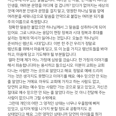
지난주에 나누었던 말씀입니다. 여러분 한 사람, 한 사람이 여러분
인생을, 여러분 운명을 어디에 걸 겁니까? 있다가 없어지는 세상의
것에 여러분 인생과 운명을 걸지 말고, 영원한 하나님 말씀 앞에
여러분을 세워나감으로 말씀을 언약으로 붙잡는 여러분 되기를
주의 이름으로 축원합니다.
정확한 말씀만 붙잡으면 하나님께서 그 말씀을 성취하시게 되어
있어요. 그로 나타나는 응답이 현장 정복과 시대 정복과 후대를
살리는 정복의 역사가 일어나는 것입니다. 오늘은 ‘하나님이
준비하신 렘넌트 시대’입니다. 이번 한 주간 우리가 정말로
렘넌트를 위해서 마음에 담고, 또 이 눈을 가지고 렘넌트들을 봐야
하고, 마음에 담고 기도해야 될 부분들입니다.
얼마 전에 제가 어느 가정에 심방을 갔습니다. 한 가정의 이야기를
해서 죄송합니다마는 용서하고 들으십시오. 이분이 교회는 교회
다니는 사람만 가는 곳으로 알았다고 해요. 정말로 예배 드리러
가는 것은 생각지도 못했다고 이야기를 해요. 예수 믿으면 안 되는
줄 알았다는 거에요. 아무도 교회에 가자고 하는 사람도 없고,
당연히 교회는 예수 믿는 사람만 가는 곳으로 알고 있었고, 자신은
절대로 예수 믿으면 안 되는 줄 알았다 라는 것. 아니 전달해 주는
사람이 없으니까 그럴 수밖에요.
그런데 개인의 어떤 그 영적인 상태는 너무나 우울함에 빠져
있었고, 심지어 밖을 나가지 못할 정도로 공황까지도 온
상태였다고 해요. 그런 영적인 상태니까 당연히 아이들을 뭔가