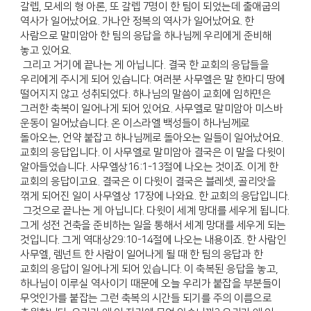
갈렙, 모세의 형 아론, 또 갈렙 7명이 한 팀이 되었는데 출애굽의
역사가 일어났어요. 가나안 정복의 역사가 일어났어요. 한
사람으로 말미암아 한 팀의 응답을 하나님께 우리에게 준비해
놓고 있어요.
그리고 거기에 끝나는 게 아닙니다. 결국 한 교회의 응답들을
우리에게 주시게 되어 있습니다. 여러분 사무엘은 말 한마디 땅에
떨어지지 않고 성취되었다. 하나님의 말씀이 교회에 임하면은
그러한 축복이 일어나게 되어 있어요. 사무엘로 말미암아 미스바
운동이 일어났습니다. 온 이스라엘 백성들이 하나님께로
돌아오는, 언약 붙잡고 하나님께로 돌아오는 일들이 일어났어요.
교회의 응답입니다. 이 사무엘로 말미암아 결국은 이 말을 다윗이
알아들었습니다. 사무엘상16:1-13절에 나오는 것이죠. 이게 한
교회의 응답이고요. 결국은 이 다윗이 결국은 블레셋, 골리앗을
꺾게 되어진 일이 사무엘상 17장에 나와요. 한 교회의 응답입니다.
그것으로 끝나는 게 아닙니다. 다윗이 세계 망대를 세우게 됩니다.
그게 성전 건축을 준비하는 일을 통해서 세계 망대를 세우게 되는
것입니다. 그게 역대상29:10-14절에 나오는 내용이죠. 한 사람인
사무엘, 렘넌트 한 사람이 일어나게 될 때 한 팀의 응답과 한
교회의 응답이 일어나게 되어 있습니다. 이 축복된 응답을 놓고,
하나님이 이루실 역사이기 때문에 오늘 우리가 붙잡을 부분들이
무엇인가를 붙잡는 그런 축복의 시간들 되기를 주의 이름으로