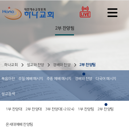
2부 찬양팀
하나교회
설교와 찬양
경배와 찬양
2부 찬양팀
복음이란
주일 예배 메시지
주중 예배 메시지
경배와 찬양
다국어 메시지
설교검색
1부 찬양대
2부 찬양대
3부 찬양대(~2024)
1부 찬양팀
2부 찬양팀
온세대예배 찬양팀