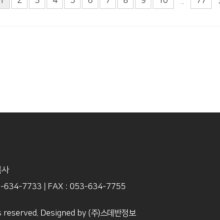
1
2
3
4
5
6
7
8
9
10
77
...
목사
3-634-7733
|
FAX : 053-634-7755
s reserved. Designed by
(주)스데반정보