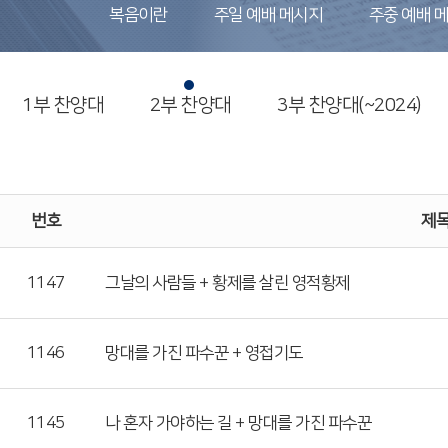
복음이란
주일 예배 메시지
주중 예배 
1부 찬양대
2부 찬양대
3부 찬양대(~2024)
번호
제
1147
그날의 사람들 + 황제를 살린 영적황제
1146
망대를 가진 파수꾼 + 영접기도
1145
나 혼자 가야하는 길 + 망대를 가진 파수꾼