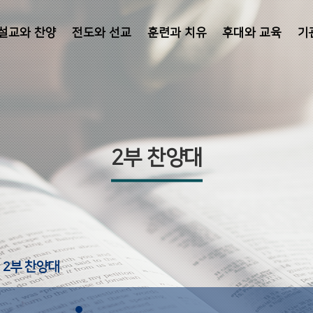
설교와 찬양
전도와 선교
훈련과 치유
후대와 교육
기
2부 찬양대
2부 찬양대