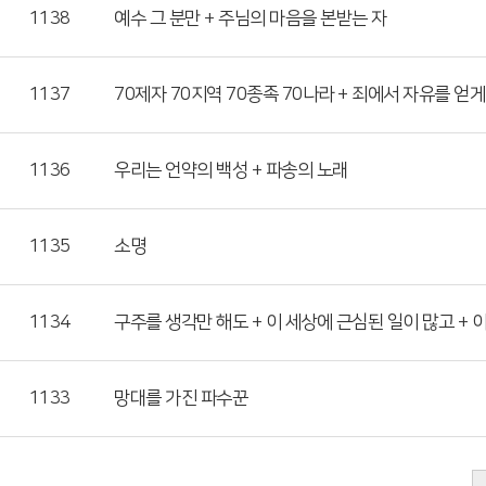
1138
예수 그 분만 + 주님의 마음을 본받는 자
1137
70제자 70지역 70종족 70나라 + 죄에서 자유를 얻게
1136
우리는 언약의 백성 + 파송의 노래
1135
소명
1134
구주를 생각만 해도 + 이 세상에 근심된 일이 많고 + 
1133
망대를 가진 파수꾼