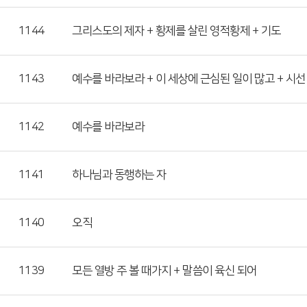
1144
그리스도의 제자 + 황제를 살린 영적황제 + 기도
1143
예수를 바라보라 + 이 세상에 근심된 일이 많고 + 시선
1142
예수를 바라보라
1141
하나님과 동행하는 자
1140
오직
1139
모든 열방 주 볼 때가지 + 말씀이 육신 되어