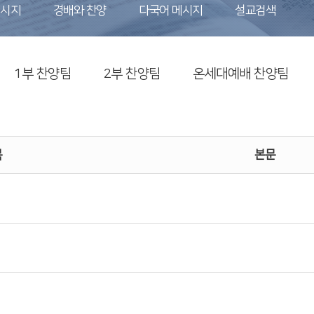
메시지
경배와 찬양
다국어 메시지
설교검색
1부 찬양팀
2부 찬양팀
온세대예배 찬양팀
목
본문