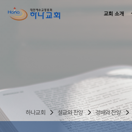
교회 소개
하나교회
설교와 찬양
경배와 찬양