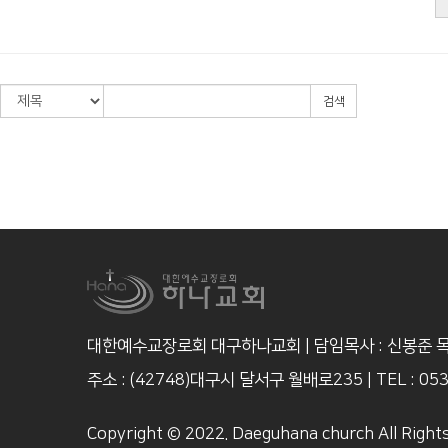
검색
대한예수교장로회 대구하나교회 | 담임목사 : 신봉준 
주소 : (42748)대구시 달서구 월배로235
|
TEL : 05
Copyright © 2022. Daeguhana church All Right