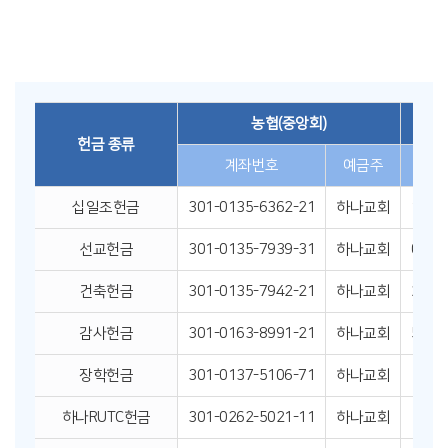
헌금안내
Offering Information
농협(중앙회)
헌금 종류
계좌번호
예금주
십일조헌금
301-0135-6362-21
하나교회
182-
선교헌금
301-0135-7939-31
하나교회
094-
건축헌금
301-0135-7942-21
하나교회
255-
감사헌금
301-0163-8991-21
하나교회
505-
장학헌금
301-0137-5106-71
하나교회
094
하나RUTC헌금
301-0262-5021-11
하나교회