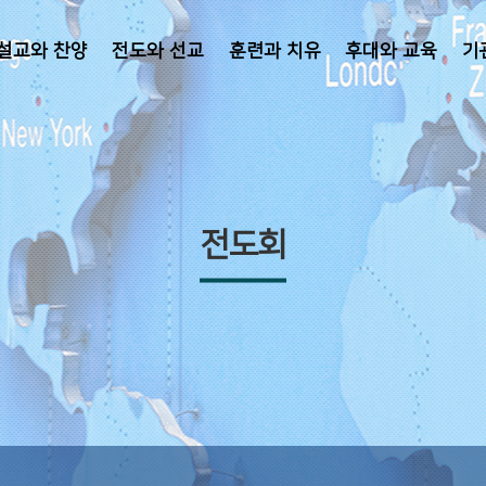
설교와 찬양
전도와 선교
훈련과 치유
후대와 교육
기
전도회