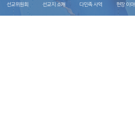
선교위원회
선교지 소개
다민족 사역
현장 이