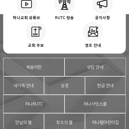
하나교회 유튜브
RUTC 방송
공지사항
교회 주보
경조 안내
복음이란
상담 안내
새가족 안내
성경
헌금 안내
하나RUTC
하나서밋스쿨
만남의 뜰
창조의 뜰
하나렘어린이집