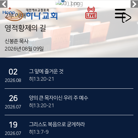
2부 예배
영적황제의 길
신봉준 목사
2026년 08월 09일
02
그 앞에 즐거운 것
히13:20-21
2026.08
26
양의 큰 목자이신 우리 주 예수
히13:20-21
2026.07
19
그리스도 복음으로 굳게하라
히13:7-9
2026.07