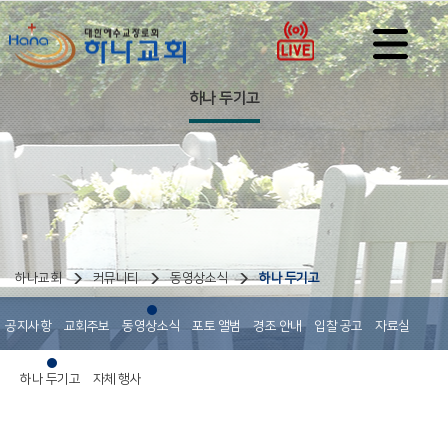
하나 두기고
하나교회
커뮤니티
동영상소식
하나 두기고
공지사항
교회주보
동영상소식
포토 앨범
경조 안내
입찰 공고
자료실
하나 두기고
자체 행사