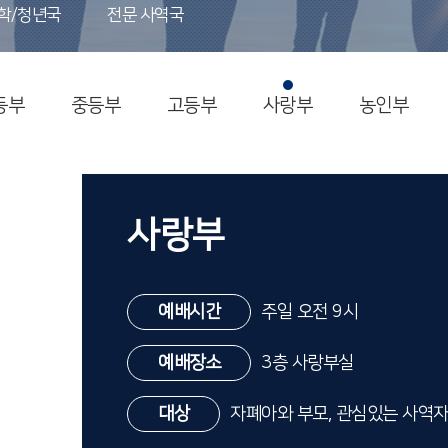
학/청년국
전문 사역국
등부
중등부
고등부
사랑부
농인부
사랑부
예배시간
주일 오전 9시
예배장소
3층 사랑부실
대상
자폐아와 부모, 관심있는 사역