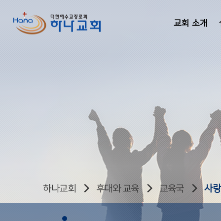
교회 소개
하나교회
후대와 교육
교육국
사랑