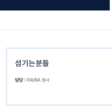
섬기는분들
담당 :
이숙희A 권사