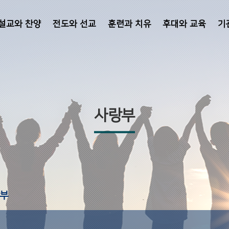
설교와 찬양
전도와 선교
훈련과 치유
후대와 교육
기
사랑부
부