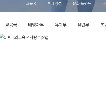
교육국
후대 양성
문화 플랫폼
대
교육국
태영아부
유치부
유년부
초