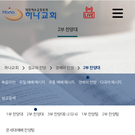
2부 찬양대
하나교회
설교와 찬양
경배와 찬양
2부 찬양대
복음이란
주일 예배 메시지
주중 예배 메시지
경배와 찬양
다국어 메시지
설교검색
1부 찬양대
2부 찬양대
3부 찬양대(~2024)
1부 찬양팀
2부 찬양팀
온세대예배 찬양팀