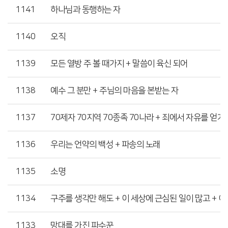
1141
하나님과 동행하는 자
1140
오직
1139
모든 열방 주 볼 때가지 + 말씀이 육신 되어
1138
예수 그 분만 + 주님의 마음을 본받는 자
1137
70제자 70지역 70종족 70나라 + 죄에서 자유를 얻게
1136
우리는 언약의 백성 + 파송의 노래
1135
소명
1134
구주를 생각만 해도 + 이 세상에 근심된 일이 많고 + 이
1133
망대를 가진 파수꾼