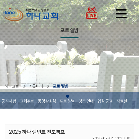
포토 앨범
하나교회
커뮤니티
포토 앨범
공지사항
교회주보
동영상소식
포토 앨범
경조 안내
입찰 공고
자료실
2025 하나 렘넌트 전도캠프
2026-02-04 11:23:38