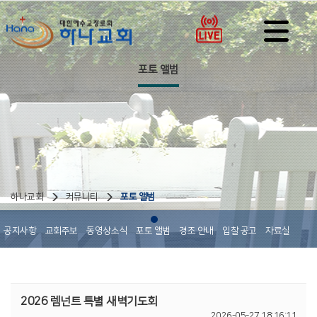
포토 앨범
하나교회
커뮤니티
포토 앨범
공지사항
교회주보
동영상소식
포토 앨범
경조 안내
입찰 공고
자료실
2026 렘넌트 특별 새벽기도회
2026-05-27 18:16:11