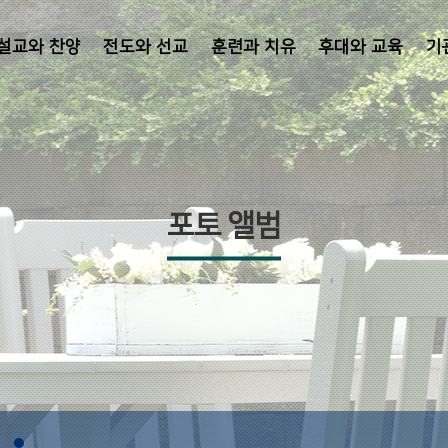
설교와 찬양
전도와 선교
훈련과 치유
후대와 교육
기
포토 앨범