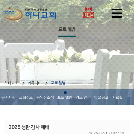
포토 앨범
하나교회
커뮤니티
포토 앨범
공지사항
교회주보
동영상소식
포토 앨범
경조 안내
입찰 공고
자료실
2025 성탄 감사 예배
2026-02-15 18:11:38