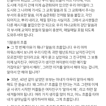
만들어야 되겠죠. 그러면 우리 렘넌트들이 어느 나라에, 어느
도시에 가든지 간에 이게 습관화되어 있으면 우리 아이들이 그
도시와 그 나라에 가서도 그 교회 말씀과 또 그 교회에서 주시는
부서의 중요한 말씀, 이게 습관화된 것처럼 말씀 붙잡고, 각인
되어지고, 뿌리 내리고, 체질 된다는 사실이죠. 그래서 교사분들은
다른 메시지를 붙잡으면 안 되고요. 우리 하나교회의 강단 말씀과
각 부서에 교역자 분들의 말씀이 충분히, 매일매일 포럼 되도록
도와주셔야 합니다.
1)말씀의 흐름
▶ 그 첫 번째 이유가 뭐냐? 말씀의 흐름입니다. 우리 아까
아워스에서 보니까 우리 다민족 귀한 렘넌트하고 남자친구인지
모르겠지만 있더라고요. 제가 묻고 싶었어요 그 친구한테. 그 보통
이제 남자친구, 여자친구가 생기면 여자분이 이런 얘기할
거잖아요? ‘알아서 해라.’, 그러면 이거를 알아서 해야 되는 겁니까,
알아서 안 해야 됩니까?
▶ 30년, 40년 같이 살았던 부부는 아내가 아무리 알아서 해라
해도 안 듣습니다. 왜 그러냐? 흐름을 안 탄다는 거죠. 그런데 이제
곧 사귀기 시작한 커플들은 여자친구가 ‘알아서 해.’, 라고 하면 잘
새겨들어야 됩니다. 여러 가지 생각을 많이 하고, 어느 흐름을 타야
내가 살아남을지 생각하셔야 돼요, 그게 흐름입니다.