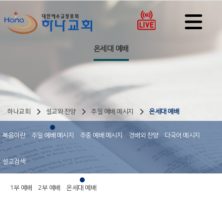
온세대 예배
하나교회
설교와 찬양
주일 예배 메시지
온세대 예배
복음이란
주일 예배 메시지
주중 예배 메시지
경배와 찬양
다국어 메시지
설교검색
1부 예배
2부 예배
온세대 예배