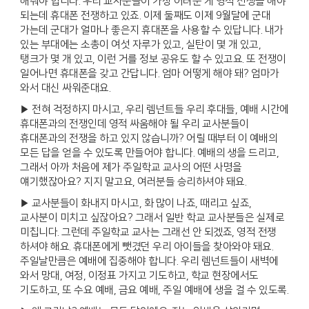
해줘야 합니다. 우리 교사분들이 가장 어려운 게 영적 전쟁을 해야
되는데 휴대폰 전쟁하고 있죠. 이제 둘째도 이제 9월달에 군대
가는데 군대가 얼마나 좋은지 휴대폰을 사용할 수 있답니다. 내가
있는 부대에는 소총이 여섯 자루가 있고, 실탄이 몇 개 있고,
탱크가 몇 개 있고, 이런 거를 정보 공유도 할 수 있고요. 또 전쟁이
일어나면 휴대폰을 갖고 간답니다. 엄마 어떻게 해야 돼? 엄마가
와서 대신 싸워준대요.
▶ 전혀 걱정하지 마시고, 우리 렘넌트들 우리 후대들, 예배 시간에
휴대폰과의 전쟁인데 영적 싸움해야 될 우리 교사분들이
휴대폰과의 전쟁을 하고 있지 않습니까? 어릴 때부터 이 예배의
모든 답을 얻을 수 있도록 만들어야 합니다. 예배의 생을 드리고,
그래서 아까 처음에 제가 주일학교 교사의 어떤 사명을
얘기했잖아요? 지지 말고요, 여러분들 승리하셔야 돼요.
▶ 교사분들이 화내지 마시고, 화 많이 나죠, 때리고 싶죠,
교사분이 미치고 싶잖아요? 그래서 일반 학교 교사분들은 실제로
미칩니다. 그런데 주일학교 교사는 그래선 안 되겠죠, 영적 전쟁
하셔야 해요. 휴대폰에게 뺏겼던 우리 아이들을 찾아와야 돼요.
주일날만큼은 예배에 집중해야 합니다. 우리 렘넌트들이 새벽에
와서 망대, 여정, 이정표 가지고 기도하고, 학교 현장에서도
기도하고, 또 수요 예배, 금요 예배, 주일 예배에 생을 걸 수 있도록.