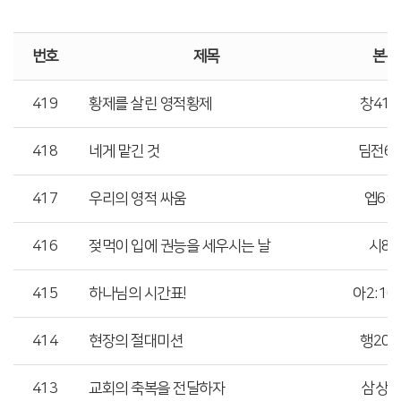
번호
제목
본문
419
황제를 살린 영적황제
창41:
418
네게 맡긴 것
딤전6:
417
우리의 영적 싸움
엡6:1
416
젖먹이 입에 권능을 세우시는 날
시8:
415
하나님의 시간표!
아2:10
414
현장의 절대미션
행20:
413
교회의 축복을 전달하자
삼상1: