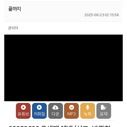
끝까지
2025-06-23 02:15:56
관리자
유튜브
저화질
다운
MP3
녹취
요약