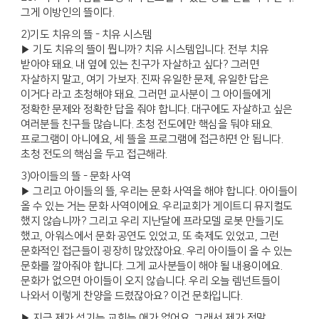
그게 이방인의 뜰이다.
2)기도 치유의 뜰 - 치유 시스템
▶ 기도 치유의 뜰이 뭡니까? 치유 시스템입니다. 전부 치유
받아야 돼요. 내 옆에 있는 친구가 자살하고 싶다? 그러면
자살하지 말고, 여기 가보자. 진짜 유일한 문제, 유일한 답은
이거다 라고 초청해야 돼요. 그러면 교사분이 그 아이들에게
정확한 문제와 정확한 답을 줘야 합니다. 대구에도 자살하고 싶은
여러분들 친구들 많습니다. 초청 전도에만 핵심을 둬야 돼요.
프로그램이 아니에요, 세 뜰을 프로그램에 접근하면 안 됩니다.
초청 전도의 핵심을 두고 접근해라.
3)아이들의 뜰 - 문화 사역
▶ 그리고 아이들의 뜰, 우리는 문화 사역을 해야 합니다. 아이들이
올 수 있는 거는 문화 사역이에요. 우리교회가 게이트디 뮤지컬도
했지 않습니까? 그리고 우리 지난달에 프라모델 로봇 만들기도
했고, 아워스에서 문화 공연도 있었고, 또 축제도 있었고, 그런
문화적인 접근들이 굉장히 많았잖아요. 우리 아이들이 올 수 있는
문화를 깔아줘야 합니다. 그게 교사분들이 해야 될 내용이에요.
문화가 없으면 아이들이 오지 않습니다. 우리 오늘 렘넌트들이
나와서 이렇게 찬양을 드렸잖아요? 이건 문화입니다.
▶ 지금 제가 섬기는 교회는 애가 없어요. 그래서 제가 정말