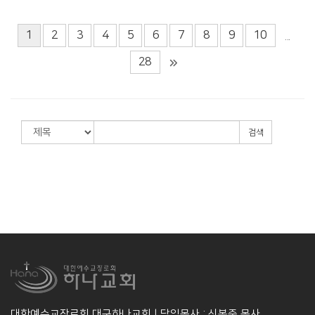
1
2
3
4
5
6
7
8
9
10
...
28
검색
대한예수교장로회 대구하나교회 | 담임목사 : 신봉준 목사