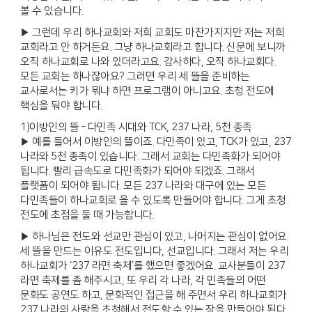
볼 수 있습니다.
▶ 그런데 우리 하나교회와 저희 교회도 마찬가지지만 저는 저희
교회라고 안 하거든요. 그냥 하나교회라고 합니다. 신문에 보니까
오직 하나교회로 나와 있더라고요. 감사하다, 오직 하나교회다.
모든 교회는 하나잖아요? 그러면 우리 세 뜰을 준비하는
교사로서는 키가 뭐냐 하면 프로그램이 아니고요. 초청 전도에
핵심을 둬야 합니다.
1)이방인의 뜰 - 다민족 시대와 TCK, 237 나라, 5천 종족
▶ 예를 들어서 이방인의 뜰이죠. 다민족이 있고, TCK가 있고, 237
나라와 5천 종족이 있습니다. 그래서 교회는 다민족화가 되어야
됩니다. 빨리 급속도로 다민족화가 되어야 되겠죠. 그래서
플랫폼이 되어야 됩니다. 모든 237 나라와 대구에 있는 모든
다민족들이 하나교회로 올 수 있도록 만들어야 합니다. 그게 초청
전도에 초점을 둘 때 가능합니다.
▶ 하나님은 전도와 선교만 관심이 있고, 나머지는 관심이 없어요.
세 뜰을 만드는 이유도 전도입니다, 선교입니다. 그래서 저는 우리
하나교회가 ‘237 라면 축제’를 했으면 좋겠어요. 교사분들이 237
라면 축제를 좀 해주시고, 또 우리 각 나라, 각 민족들의 어떤
문화도 공연도 하고, 문화적인 접근을 해 주면서 우리 하나교회가
237 나라의 사람을 초청해서 전도할 수 있는 장을 만들어야 된다.