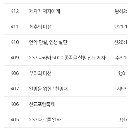
412
제자가 제자에게
왕하2:9
411
최후의 미션
요21:15
410
언약 단절, 인생 절단
신28:15
409
237 나라와 5000 종족을 살릴 전도 제자
수3:10
408
우리의 미션
행8:4
407
열방을 위한 1천망대
시63:1
406
선교포럼축제
405
237 대로를 열라
고전4: